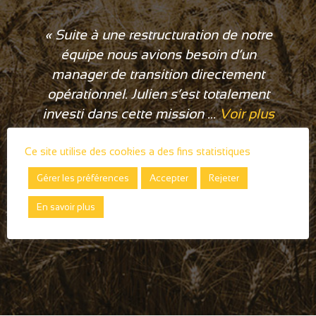
« Suite à une restructuration de notre
équipe nous avions besoin d’un
manager de transition directement
opérationnel. Julien s’est totalement
investi dans cette mission ...
Voir plus
Ce site utilise des cookies a des fins statistiques
LABORATOIRE AUDEVARD
Gérer les préférences
Accepter
Rejeter
Philippe Charier – Directeur Commercial
France
En savoir plus