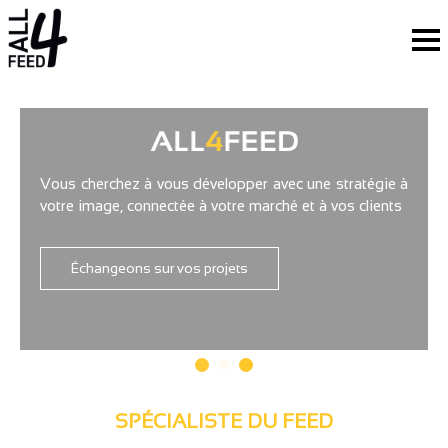
Vous cherchez à vous développer avec une stratégie à
Vous souhaitez développer des spécialités uniques et
votre image, connectée à votre marché et à vos clients
innovantes avec des partenaires de confiance
Échangeons sur vos projets
Échangeons sur vos projets
SPÉCIALISTE DU FEED